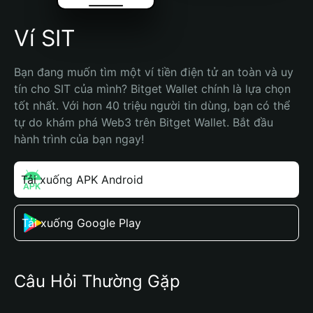
Ví SIT
Bạn đang muốn tìm một ví tiền điện tử an toàn và uy 
tín cho SIT của mình? Bitget Wallet chính là lựa chọn 
tốt nhất. Với hơn 40 triệu người tin dùng, bạn có thể 
tự do khám phá Web3 trên Bitget Wallet. Bắt đầu 
hành trình của bạn ngay!
Tải xuống APK Android
Tải xuống Google Play
Câu Hỏi Thường Gặp