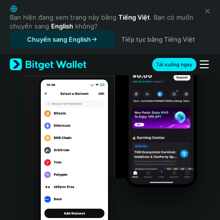
English
日本語
Bạn hiện đang xem trang này bằng
Tiếng Việt
. Bạn có muốn
chuyển sang
English
không?
Tiếng Việt
Chuyển sang English
Tiếp tục bằng Tiếng Việt
Русский
Español (Latinoamérica)
Türkçe
Tải xuống ngay
Italiano
Français
Deutsch
简体中文
繁體中文
Português (Portugal)
Bahasa Indonesia
ภาษาไทย
हिन्दी
বাংলা
Español
Português (Brasil)
Español (Argentina)