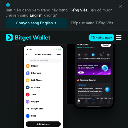
English
日本語
Bạn hiện đang xem trang này bằng
Tiếng Việt
. Bạn có muốn
chuyển sang
English
không?
Tiếng Việt
Chuyển sang English
Tiếp tục bằng Tiếng Việt
Русский
Español (Latinoamérica)
Türkçe
Tải xuống ngay
Italiano
Français
Deutsch
简体中文
繁體中文
Português (Portugal)
Bahasa Indonesia
ภาษาไทย
हिन्दी
বাংলা
Español
Português (Brasil)
Español (Argentina)