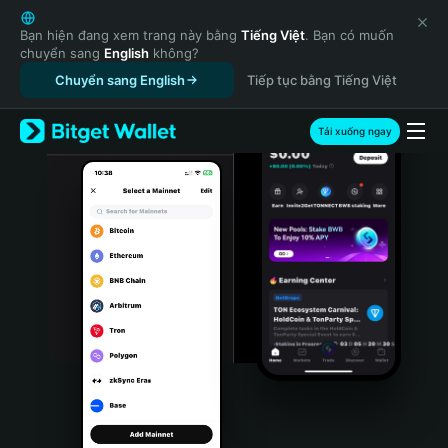
English
日本語
Bạn hiện đang xem trang này bằng
Tiếng Việt
. Bạn có muốn
chuyển sang
English
không?
Tiếng Việt
Chuyển sang English
Tiếp tục bằng Tiếng Việt
Русский
Español (Latinoamérica)
Türkçe
Tải xuống ngay
Italiano
Français
Deutsch
简体中文
繁體中文
Português (Portugal)
Bahasa Indonesia
ภาษาไทย
हिन्दी
বাংলা
Español
Português (Brasil)
Español (Argentina)