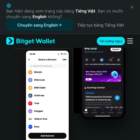
English
日本語
Bạn hiện đang xem trang này bằng
Tiếng Việt
. Bạn có muốn
chuyển sang
English
không?
Tiếng Việt
Chuyển sang English
Tiếp tục bằng Tiếng Việt
Русский
Español (Latinoamérica)
Türkçe
Tải xuống ngay
Italiano
Français
Deutsch
简体中文
繁體中文
Português (Portugal)
Bahasa Indonesia
ภาษาไทย
हिन्दी
বাংলা
Español
Português (Brasil)
Español (Argentina)