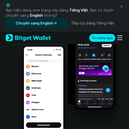
English
日本語
Bạn hiện đang xem trang này bằng
Tiếng Việt
. Bạn có muốn
chuyển sang
English
không?
Tiếng Việt
Chuyển sang English
Tiếp tục bằng Tiếng Việt
Русский
Español (Latinoamérica)
Türkçe
Tải xuống ngay
Italiano
Français
Deutsch
简体中文
繁體中文
Português (Portugal)
Bahasa Indonesia
ภาษาไทย
हिन्दी
বাংলা
Español
Português (Brasil)
Español (Argentina)