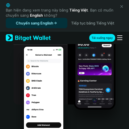
English
日本語
Bạn hiện đang xem trang này bằng
Tiếng Việt
. Bạn có muốn
chuyển sang
English
không?
Tiếng Việt
Chuyển sang English
Tiếp tục bằng Tiếng Việt
Русский
Español (Latinoamérica)
Türkçe
Tải xuống ngay
Italiano
Français
Deutsch
简体中文
繁體中文
Português (Portugal)
Bahasa Indonesia
ภาษาไทย
हिन्दी
বাংলা
Español
Português (Brasil)
Español (Argentina)