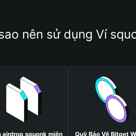
 sao nên sử dụng Ví squ
 airdrop squonk miễn
Quỹ Bảo Vệ Bitget W