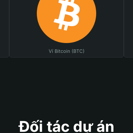
Ví Bitcoin (BTC)
Đối tác dự án