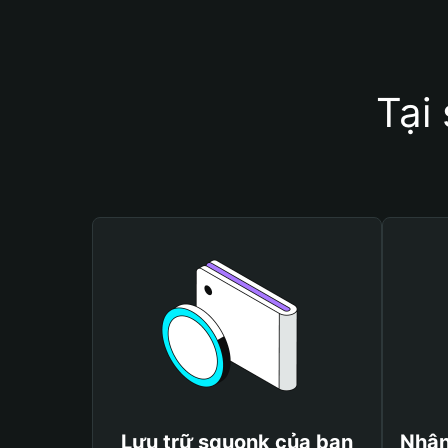
Tại
Lưu trữ squonk của bạn
Nhận