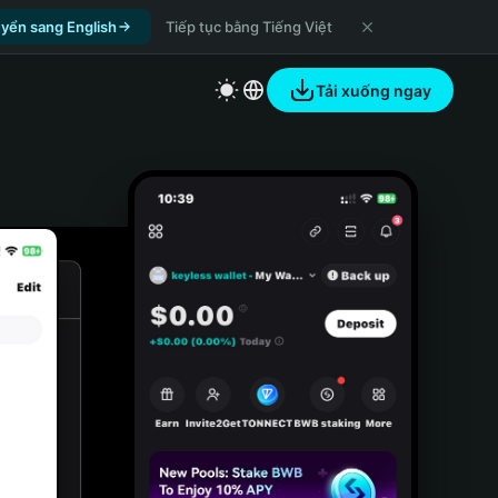
yển sang English
Tiếp tục bằng Tiếng Việt
Tải xuống ngay