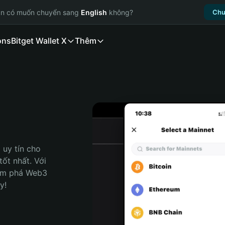
ạn có muốn chuyển sang
English
không?
Chu
ons
Bitget Wallet X
Thêm
uy tín cho 
ốt nhất. Với 
ám phá Web3 
y!