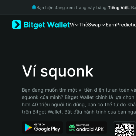
English
Bạn hiện đang xem trang này bằng
Tiếng Việt
. B
日本語
Tiếng Việt
Ví
Thẻ
Swap
Earn
Predicti
Русский
Español (Latinoamérica)
Türkçe
Italiano
Français
Deutsch
Ví squonk
简体中文
繁體中文
Português (Portugal)
Bạn đang muốn tìm một ví tiền điện tử an toàn và 
Bahasa Indonesia
squonk của mình? Bitget Wallet chính là lựa chọn t
ภาษาไทย
hơn 40 triệu người tin dùng, bạn có thể tự do kh
हिन्दी
trên Bitget Wallet. Bắt đầu hành trình của bạn nga
বাংলা
Español
Português (Brasil)
Español (Argentina)