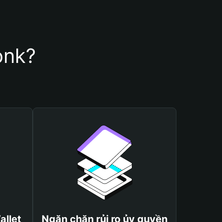
onk?
allet
Ngăn chặn rủi ro ủy quyền