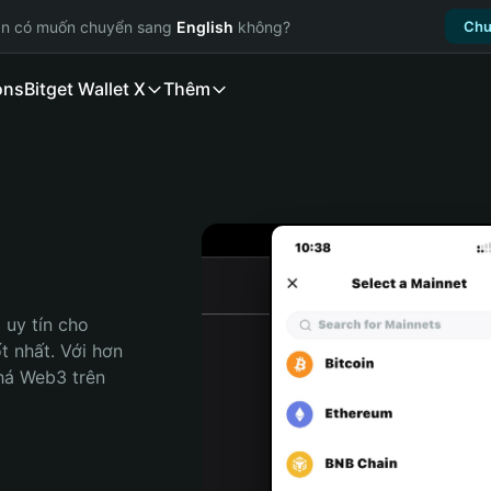
ạn có muốn chuyển sang
English
không?
Chu
ons
Bitget Wallet X
Thêm
uy tín cho 
 nhất. Với hơn 
há Web3 trên 