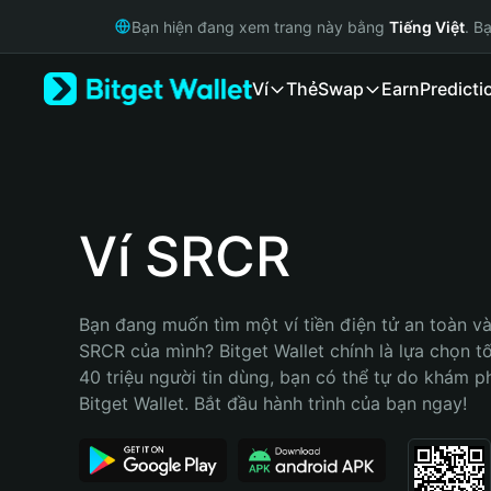
English
Bạn hiện đang xem trang này bằng
Tiếng Việt
. B
日本語
Tiếng Việt
Ví
Thẻ
Swap
Earn
Predicti
Русский
Español (Latinoamérica)
Türkçe
Italiano
Français
Deutsch
Ví SRCR
简体中文
繁體中文
Português (Portugal)
Bạn đang muốn tìm một ví tiền điện tử an toàn và 
Bahasa Indonesia
SRCR của mình? Bitget Wallet chính là lựa chọn tốt
ภาษาไทย
40 triệu người tin dùng, bạn có thể tự do khám p
हिन्दी
Bitget Wallet. Bắt đầu hành trình của bạn ngay!
বাংলা
Español
Português (Brasil)
Español (Argentina)