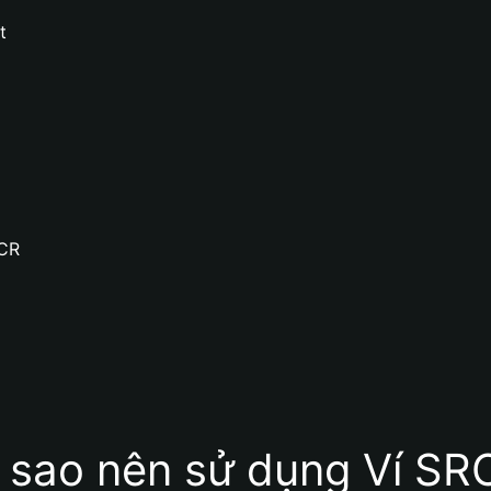
t
RCR
i sao nên sử dụng Ví SR