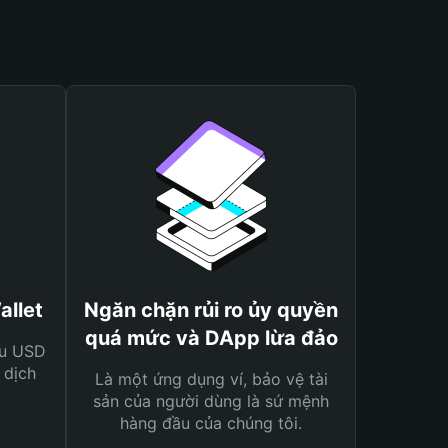
allet
Ngăn chặn rủi ro ủy quyền
quá mức và DApp lừa đảo
ệu USD
 dịch
Là một ứng dụng ví, bảo vệ tài
sản của người dùng là sứ mệnh
hàng đầu của chúng tôi.