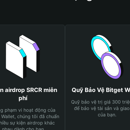
n airdrop SRCR miễn
Quỹ Bảo Vệ Bitget W
phí
Quỹ bảo vệ trị giá 300 tri
để bảo vệ tài sản và giao
ng phạm vi hoạt động của
của bạn.
 Wallet, chúng tôi đã chuẩn
hiều sự kiện airdrop khác
nhau dành cho bạn