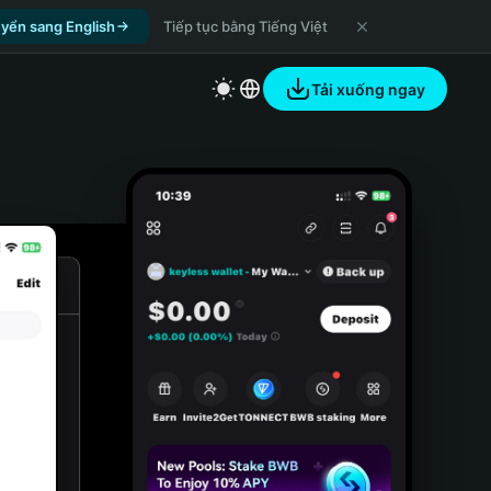
yển sang English
Tiếp tục bằng Tiếng Việt
Tải xuống ngay