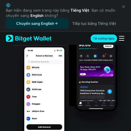
English
日本語
Bạn hiện đang xem trang này bằng
Tiếng Việt
. Bạn có muốn
chuyển sang
English
không?
Tiếng Việt
Chuyển sang English
Tiếp tục bằng Tiếng Việt
Русский
Español (Latinoamérica)
Türkçe
Tải xuống ngay
Italiano
Français
Deutsch
简体中文
繁體中文
Português (Portugal)
Bahasa Indonesia
ภาษาไทย
हिन्दी
বাংলা
Español
Português (Brasil)
Español (Argentina)