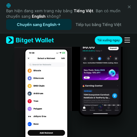
English
日本語
Bạn hiện đang xem trang này bằng
Tiếng Việt
. Bạn có muốn
chuyển sang
English
không?
Tiếng Việt
Chuyển sang English
Tiếp tục bằng Tiếng Việt
Русский
Español (Latinoamérica)
Türkçe
Tải xuống ngay
Italiano
Français
Deutsch
简体中文
繁體中文
Português (Portugal)
Bahasa Indonesia
ภาษาไทย
हिन्दी
বাংলা
Español
Português (Brasil)
Español (Argentina)