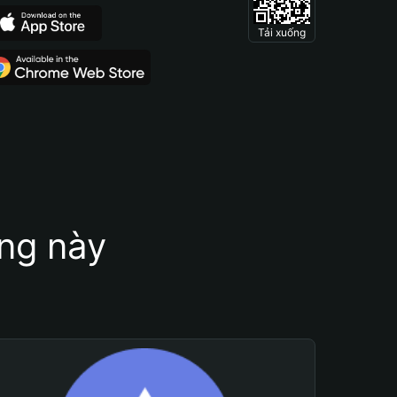
Tải xuống
ung này