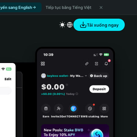
yển sang English
Tiếp tục bằng Tiếng Việt
Tải xuống ngay