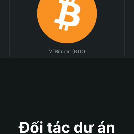
Ví Bitcoin (BTC)
Đối tác dự án