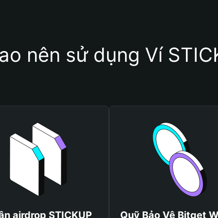
sao nên sử dụng Ví STI
ận airdrop STICKUP
Quỹ Bảo Vệ Bitget W