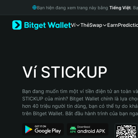
English
Bạn hiện đang xem trang này bằng
Tiếng Việt
. B
日本語
Tiếng Việt
Ví
Thẻ
Swap
Earn
Predicti
Русский
Español (Latinoamérica)
Türkçe
Italiano
Français
Deutsch
Ví STICKUP
简体中文
繁體中文
Português (Portugal)
Bạn đang muốn tìm một ví tiền điện tử an toàn và 
Bahasa Indonesia
STICKUP của mình? Bitget Wallet chính là lựa chọn 
ภาษาไทย
hơn 40 triệu người tin dùng, bạn có thể tự do kh
हिन्दी
trên Bitget Wallet. Bắt đầu hành trình của bạn nga
বাংলা
Español
Português (Brasil)
Español (Argentina)