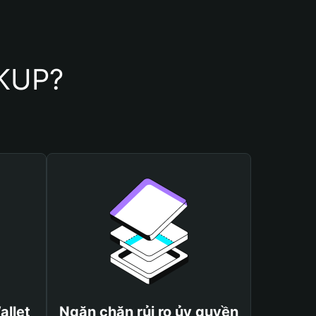
CKUP?
allet
Ngăn chặn rủi ro ủy quyền