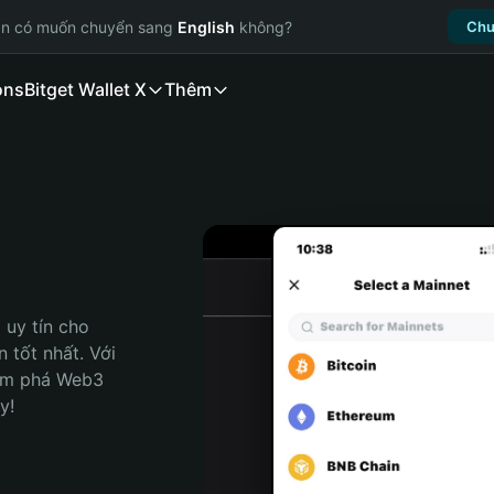
ạn có muốn chuyển sang
English
không?
Chu
ons
Bitget Wallet X
Thêm
uy tín cho 
tốt nhất. Với 
ám phá Web3 
y!