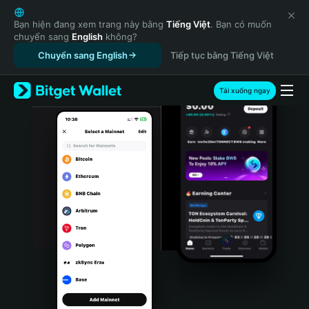
English
日本語
Bạn hiện đang xem trang này bằng
Tiếng Việt
. Bạn có muốn
chuyển sang
English
không?
Tiếng Việt
Chuyển sang English
Tiếp tục bằng Tiếng Việt
Русский
Español (Latinoamérica)
Türkçe
Tải xuống ngay
Italiano
Français
Deutsch
简体中文
繁體中文
Português (Portugal)
Bahasa Indonesia
ภาษาไทย
हिन्दी
বাংলা
Español
Português (Brasil)
Español (Argentina)