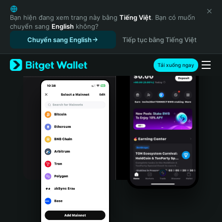
English
日本語
Bạn hiện đang xem trang này bằng
Tiếng Việt
. Bạn có muốn
chuyển sang
English
không?
Tiếng Việt
Chuyển sang English
Tiếp tục bằng Tiếng Việt
Русский
Español (Latinoamérica)
Türkçe
Tải xuống ngay
Italiano
Français
Deutsch
简体中文
繁體中文
Português (Portugal)
Bahasa Indonesia
ภาษาไทย
हिन्दी
বাংলা
Español
Português (Brasil)
Español (Argentina)