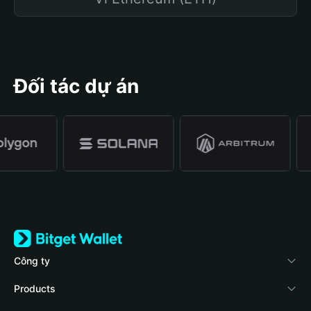
Đối tác dự án
Công ty
Về Bitget Wallet
Products