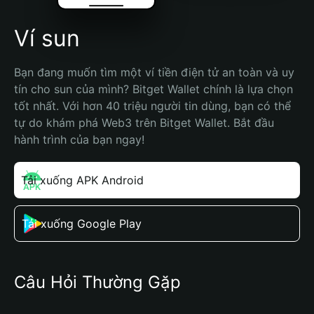
Ví sun
Bạn đang muốn tìm một ví tiền điện tử an toàn và uy 
tín cho sun của mình? Bitget Wallet chính là lựa chọn 
tốt nhất. Với hơn 40 triệu người tin dùng, bạn có thể 
tự do khám phá Web3 trên Bitget Wallet. Bắt đầu 
hành trình của bạn ngay!
Tải xuống APK Android
Tải xuống Google Play
Câu Hỏi Thường Gặp