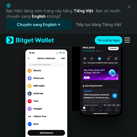
English
日本語
Bạn hiện đang xem trang này bằng
Tiếng Việt
. Bạn có muốn
chuyển sang
English
không?
Tiếng Việt
Chuyển sang English
Tiếp tục bằng Tiếng Việt
Русский
Español (Latinoamérica)
Türkçe
Tải xuống ngay
Italiano
Français
Deutsch
简体中文
繁體中文
Português (Portugal)
Bahasa Indonesia
ภาษาไทย
हिन्दी
বাংলা
Español
Português (Brasil)
Español (Argentina)