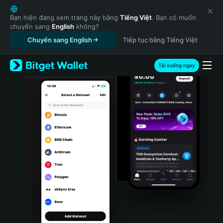
English
日本語
Bạn hiện đang xem trang này bằng
Tiếng Việt
. Bạn có muốn
chuyển sang
English
không?
Tiếng Việt
Chuyển sang English
Tiếp tục bằng Tiếng Việt
Русский
Español (Latinoamérica)
Türkçe
Tải xuống ngay
Italiano
Français
Deutsch
简体中文
繁體中文
Português (Portugal)
Bahasa Indonesia
ภาษาไทย
हिन्दी
বাংলা
Español
Português (Brasil)
Español (Argentina)