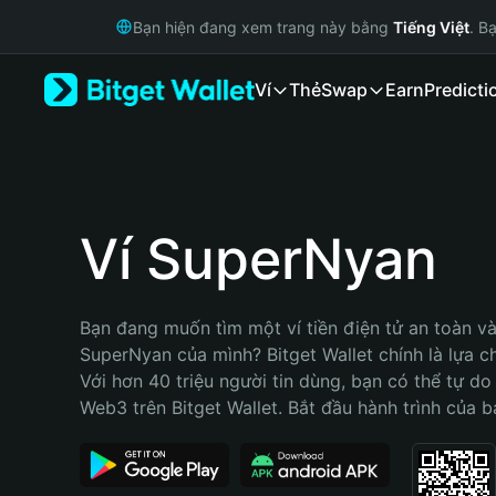
English
Bạn hiện đang xem trang này bằng
Tiếng Việt
. B
日本語
Tiếng Việt
Ví
Thẻ
Swap
Earn
Predicti
Русский
Español (Latinoamérica)
Türkçe
Italiano
Français
Deutsch
Ví SuperNyan
简体中文
繁體中文
Português (Portugal)
Bạn đang muốn tìm một ví tiền điện tử an toàn và 
Bahasa Indonesia
SuperNyan của mình? Bitget Wallet chính là lựa ch
ภาษาไทย
Với hơn 40 triệu người tin dùng, bạn có thể tự do
हिन्दी
Web3 trên Bitget Wallet. Bắt đầu hành trình của b
বাংলা
Español
Português (Brasil)
Español (Argentina)