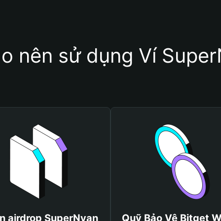
ao nên sử dụng Ví Supe
n airdrop SuperNyan
Quỹ Bảo Vệ Bitget W