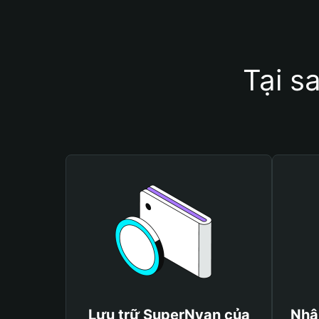
Tại s
Lưu trữ SuperNyan của
Nhậ