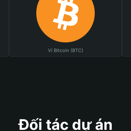
Ví Bitcoin (BTC)
Đối tác dự án