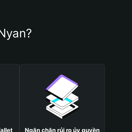
rNyan?
allet
Ngăn chặn rủi ro ủy quyền