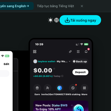
yển sang English
Tiếp tục bằng Tiếng Việt
Tải xuống ngay