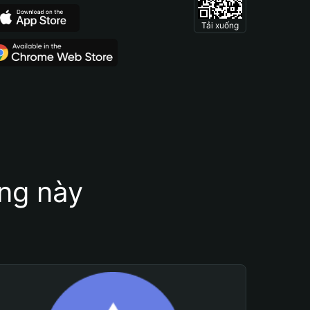
Tải xuống
ung này