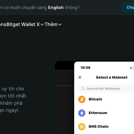
ạn có muốn chuyển sang
English
không?
Chu
ons
Bitget Wallet X
Thêm
uy tín cho 
ọn tốt nhất. 
 khám phá 
ạn ngay!