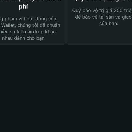
phí
Quỹ bảo vệ trị giá 300 tri
để bảo vệ tài sản và giao
ng phạm vi hoạt động của
của bạn.
 Wallet, chúng tôi đã chuẩn
hiều sự kiện airdrop khác
nhau dành cho bạn