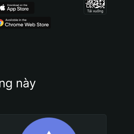
Tải xuống
ung này