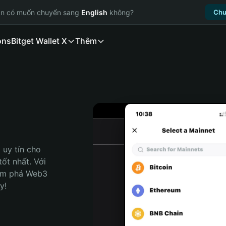
ạn có muốn chuyển sang
English
không?
Chu
ons
Bitget Wallet X
Thêm
uy tín cho 
ốt nhất. Với 
ám phá Web3 
y!