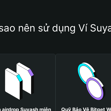
 sao nên sử dụng Ví Suy
 airdrop Suyash miễn
Quỹ Bảo Vệ Bitget W