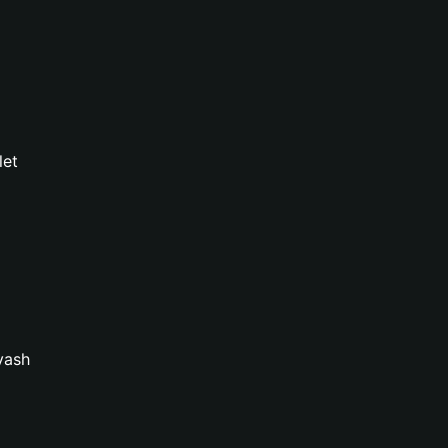
let
yash