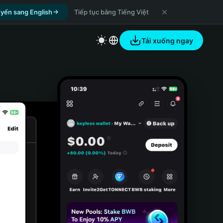
yển sang English
Tiếp tục bằng Tiếng Việt
Tải xuống ngay