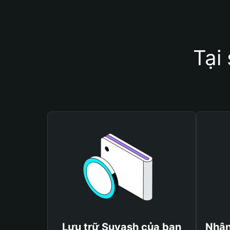
Tại
Lưu trữ Suyash của bạn
Nhận