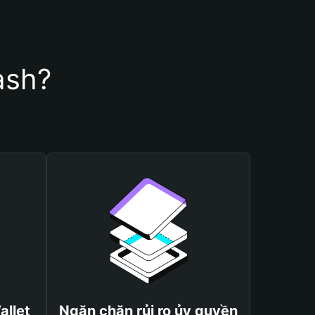
ash?
allet
Ngăn chặn rủi ro ủy quyền