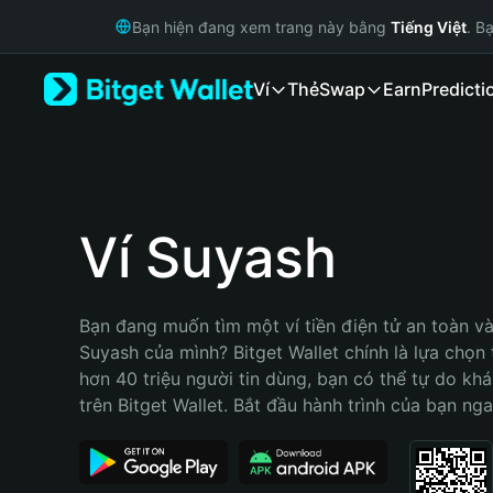
English
Bạn hiện đang xem trang này bằng
Tiếng Việt
. B
日本語
Tiếng Việt
Ví
Thẻ
Swap
Earn
Predicti
Русский
Español (Latinoamérica)
Türkçe
Italiano
Français
Deutsch
Ví Suyash
简体中文
繁體中文
Português (Portugal)
Bạn đang muốn tìm một ví tiền điện tử an toàn và 
Bahasa Indonesia
Suyash của mình? Bitget Wallet chính là lựa chọn t
ภาษาไทย
hơn 40 triệu người tin dùng, bạn có thể tự do kh
हिन्दी
trên Bitget Wallet. Bắt đầu hành trình của bạn nga
বাংলা
Español
Português (Brasil)
Español (Argentina)