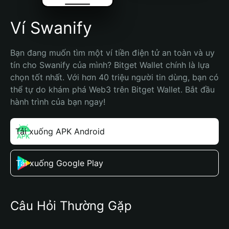
Ví Swanify
Bạn đang muốn tìm một ví tiền điện tử an toàn và uy 
tín cho Swanify của mình? Bitget Wallet chính là lựa 
chọn tốt nhất. Với hơn 40 triệu người tin dùng, bạn có 
thể tự do khám phá Web3 trên Bitget Wallet. Bắt đầu 
hành trình của bạn ngay!
Tải xuống APK Android
Tải xuống Google Play
Câu Hỏi Thường Gặp