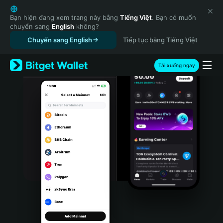
English
日本語
Bạn hiện đang xem trang này bằng
Tiếng Việt
. Bạn có muốn
chuyển sang
English
không?
Tiếng Việt
Chuyển sang English
Tiếp tục bằng Tiếng Việt
Русский
Español (Latinoamérica)
Türkçe
Tải xuống ngay
Italiano
Français
Deutsch
简体中文
繁體中文
Português (Portugal)
Bahasa Indonesia
ภาษาไทย
हिन्दी
বাংলা
Español
Português (Brasil)
Español (Argentina)