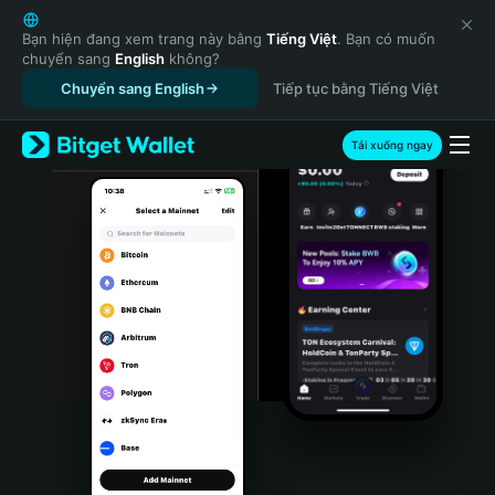
English
日本語
Bạn hiện đang xem trang này bằng
Tiếng Việt
. Bạn có muốn
chuyển sang
English
không?
Tiếng Việt
Chuyển sang English
Tiếp tục bằng Tiếng Việt
Русский
Español (Latinoamérica)
Türkçe
Tải xuống ngay
Italiano
Français
Deutsch
简体中文
繁體中文
Português (Portugal)
Bahasa Indonesia
ภาษาไทย
हिन्दी
বাংলা
Español
Português (Brasil)
Español (Argentina)