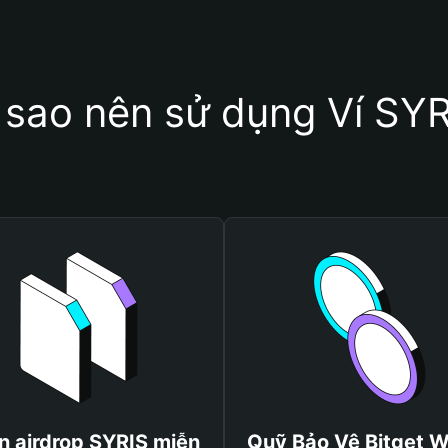
 sao nên sử dụng Ví SY
n airdrop SYRIS miễn
Quỹ Bảo Vệ Bitget W