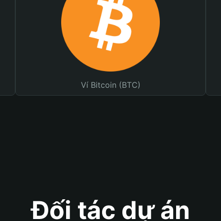
Ví Bitcoin (BTC)
Đối tác dự án