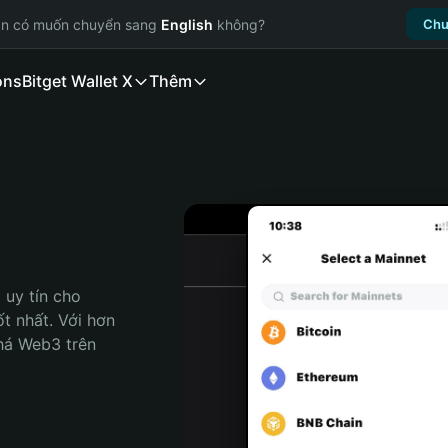
ạn có muốn chuyển sang
English
không?
Chu
ons
Bitget Wallet X
Thêm
uy tín cho 
t nhất. Với hơn 
há Web3 trên 