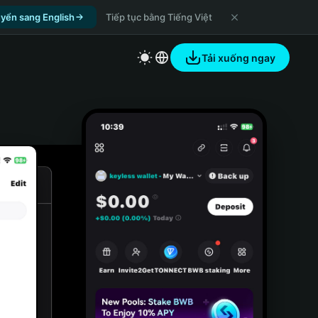
yển sang English
Tiếp tục bằng Tiếng Việt
Tải xuống ngay