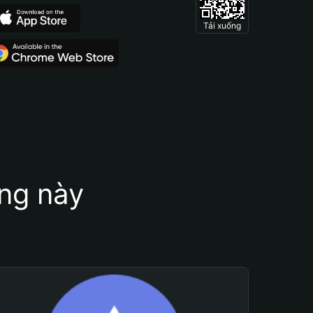
Tải xuống
ung này