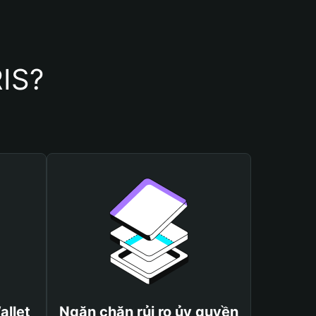
RIS?
allet
Ngăn chặn rủi ro ủy quyền