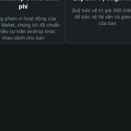
phí
Quỹ bảo vệ trị giá 300 tri
để bảo vệ tài sản và giao
ng phạm vi hoạt động của
của bạn.
 Wallet, chúng tôi đã chuẩn
hiều sự kiện airdrop khác
nhau dành cho bạn