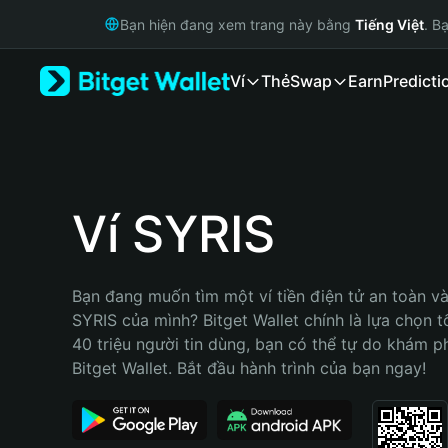
English
Bạn hiện đang xem trang này bằng
Tiếng Việt
. B
日本語
Tiếng Việt
Ví
Thẻ
Swap
Earn
Predicti
Русский
Español (Latinoamérica)
Türkçe
Italiano
Français
Deutsch
Ví SYRIS
简体中文
繁體中文
Português (Portugal)
Bạn đang muốn tìm một ví tiền điện tử an toàn và 
Bahasa Indonesia
SYRIS của mình? Bitget Wallet chính là lựa chọn tố
ภาษาไทย
40 triệu người tin dùng, bạn có thể tự do khám p
हिन्दी
Bitget Wallet. Bắt đầu hành trình của bạn ngay!
বাংলা
Español
Português (Brasil)
Español (Argentina)