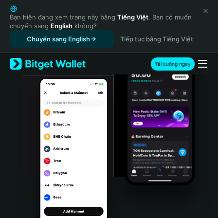
English
日本語
Bạn hiện đang xem trang này bằng
Tiếng Việt
. Bạn có muốn
chuyển sang
English
không?
Tiếng Việt
Chuyển sang English
Tiếp tục bằng Tiếng Việt
Русский
Español (Latinoamérica)
Türkçe
Tải xuống ngay
Italiano
Français
Deutsch
简体中文
繁體中文
Português (Portugal)
Bahasa Indonesia
ภาษาไทย
हिन्दी
বাংলা
Español
Português (Brasil)
Español (Argentina)