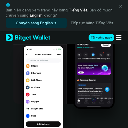
English
日本語
Bạn hiện đang xem trang này bằng
Tiếng Việt
. Bạn có muốn
chuyển sang
English
không?
Tiếng Việt
Chuyển sang English
Tiếp tục bằng Tiếng Việt
Русский
Español (Latinoamérica)
Türkçe
Tải xuống ngay
Italiano
Français
Deutsch
简体中文
繁體中文
Português (Portugal)
Bahasa Indonesia
ภาษาไทย
हिन्दी
বাংলা
Español
Português (Brasil)
Español (Argentina)