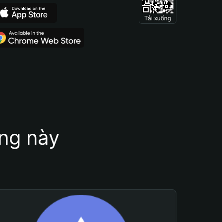
Tải xuống
ung này