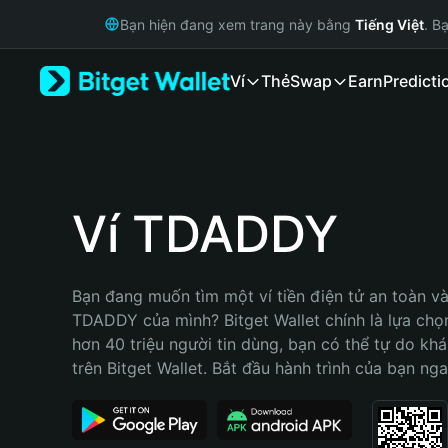
English
Bạn hiện đang xem trang này bằng
Tiếng Việt
. B
日本語
Tiếng Việt
Ví
Thẻ
Swap
Earn
Predicti
Русский
Español (Latinoamérica)
Türkçe
Italiano
Français
Deutsch
Ví TDADDY
简体中文
繁體中文
Português (Portugal)
Bạn đang muốn tìm một ví tiền điện tử an toàn và 
Bahasa Indonesia
TDADDY của mình? Bitget Wallet chính là lựa chọn 
ภาษาไทย
hơn 40 triệu người tin dùng, bạn có thể tự do kh
हिन्दी
trên Bitget Wallet. Bắt đầu hành trình của bạn nga
বাংলা
Español
Português (Brasil)
Español (Argentina)