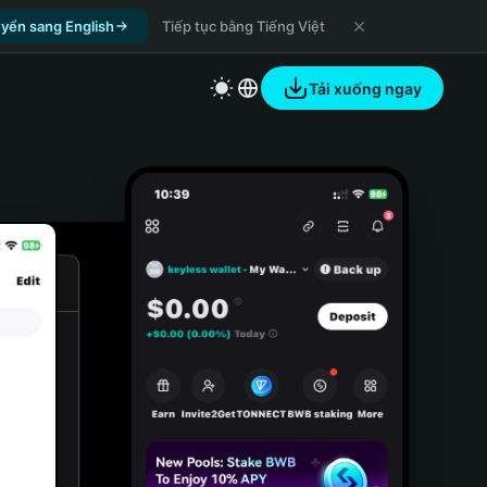
yển sang English
Tiếp tục bằng Tiếng Việt
Tải xuống ngay