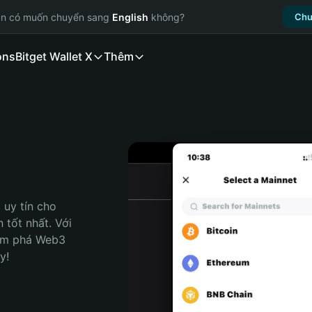
ạn có muốn chuyển sang
English
không?
Chu
ons
Bitget Wallet X
Thêm
uy tín cho 
tốt nhất. Với 
ám phá Web3 
y!