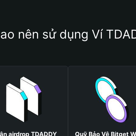
sao nên sử dụng Ví TD
ận airdrop TDADDY
Quỹ Bảo Vệ Bitget W