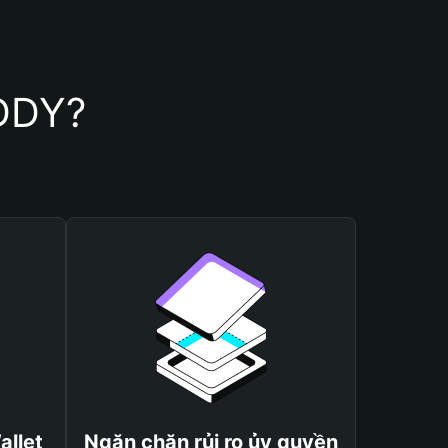
ADDY?
allet
Ngăn chặn rủi ro ủy quyền