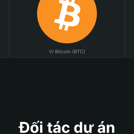
Ví Bitcoin (BTC)
Đối tác dự án