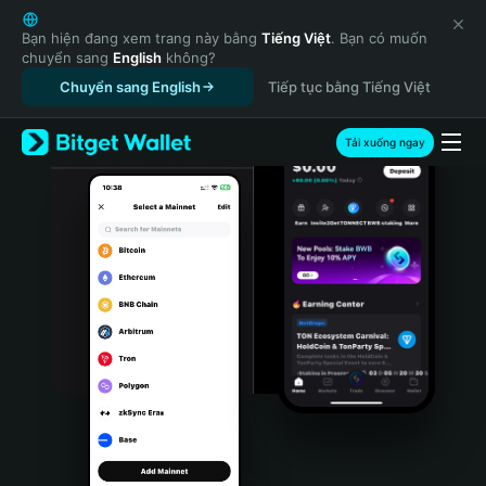
English
日本語
Bạn hiện đang xem trang này bằng
Tiếng Việt
. Bạn có muốn
chuyển sang
English
không?
Tiếng Việt
Chuyển sang English
Tiếp tục bằng Tiếng Việt
Русский
Español (Latinoamérica)
Türkçe
Tải xuống ngay
Italiano
Français
Deutsch
简体中文
繁體中文
Português (Portugal)
Bahasa Indonesia
ภาษาไทย
हिन्दी
বাংলা
Español
Português (Brasil)
Español (Argentina)