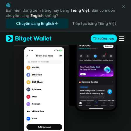
English
日本語
Bạn hiện đang xem trang này bằng
Tiếng Việt
. Bạn có muốn
chuyển sang
English
không?
Tiếng Việt
Chuyển sang English
Tiếp tục bằng Tiếng Việt
Русский
Español (Latinoamérica)
Türkçe
Tải xuống ngay
Italiano
Français
Deutsch
简体中文
繁體中文
Português (Portugal)
Bahasa Indonesia
ภาษาไทย
हिन्दी
বাংলা
Español
Português (Brasil)
Español (Argentina)