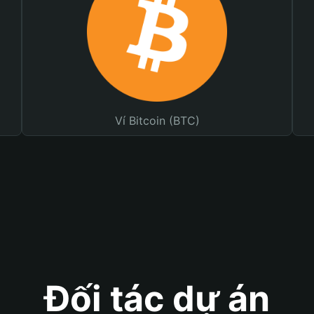
Ví Bitcoin (BTC)
Đối tác dự án