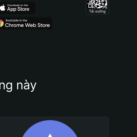
Tải xuống
ung này