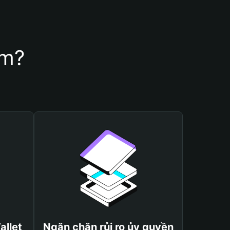
rm?
allet
Ngăn chặn rủi ro ủy quyền