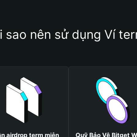
i sao nên sử dụng Ví te
n airdrop term miễn
Quỹ Bảo Vệ Bitget W