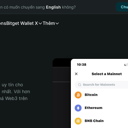
ạn có muốn chuyển sang
English
không?
Chu
ons
Bitget Wallet X
Thêm
uy tín cho 
 nhất. Với hơn 
há Web3 trên 