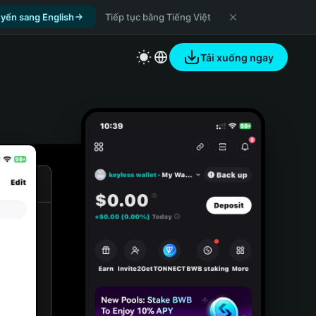
yển sang English
Tiếp tục bằng Tiếng Việt
Tải xuống ngay