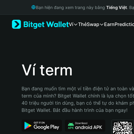
English
Bạn hiện đang xem trang này bằng
Tiếng Việt
. B
日本語
Tiếng Việt
Ví
Thẻ
Swap
Earn
Predicti
Русский
Español (Latinoamérica)
Türkçe
Italiano
Français
Deutsch
Ví term
简体中文
繁體中文
Português (Portugal)
Bạn đang muốn tìm một ví tiền điện tử an toàn và 
Bahasa Indonesia
term của mình? Bitget Wallet chính là lựa chọn tốt
ภาษาไทย
40 triệu người tin dùng, bạn có thể tự do khám p
हिन्दी
Bitget Wallet. Bắt đầu hành trình của bạn ngay!
বাংলা
Español
Português (Brasil)
Español (Argentina)