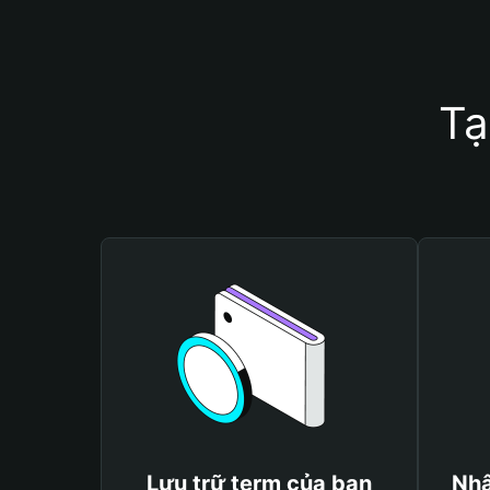
Tạ
Lưu trữ term của bạn
Nhậ