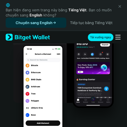
English
日本語
Bạn hiện đang xem trang này bằng
Tiếng Việt
. Bạn có muốn
chuyển sang
English
không?
Tiếng Việt
Chuyển sang English
Tiếp tục bằng Tiếng Việt
Русский
Español (Latinoamérica)
Türkçe
Tải xuống ngay
Italiano
Français
Deutsch
简体中文
繁體中文
Português (Portugal)
Bahasa Indonesia
ภาษาไทย
हिन्दी
বাংলা
Español
Português (Brasil)
Español (Argentina)