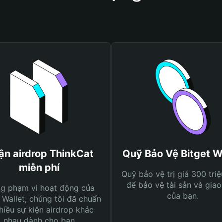
ận airdrop ThinkCat
Quỹ Bảo Vệ Bitget W
miễn phí
Quỹ bảo vệ trị giá 300 tri
để bảo vệ tài sản và giao
ng phạm vi hoạt động của
của bạn.
 Wallet, chúng tôi đã chuẩn
hiều sự kiện airdrop khác
nhau dành cho bạn