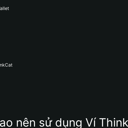
allet
inkCat
sao nên sử dụng Ví Thin