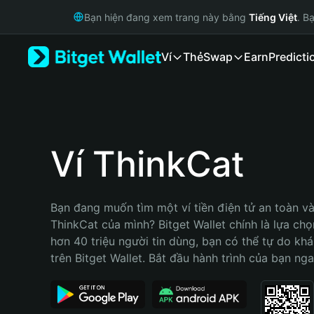
English
Bạn hiện đang xem trang này bằng
Tiếng Việt
. B
日本語
Tiếng Việt
Ví
Thẻ
Swap
Earn
Predicti
Русский
Español (Latinoamérica)
Türkçe
Italiano
Français
Deutsch
Ví ThinkCat
简体中文
繁體中文
Português (Portugal)
Bạn đang muốn tìm một ví tiền điện tử an toàn và 
Bahasa Indonesia
ThinkCat của mình? Bitget Wallet chính là lựa chọn
ภาษาไทย
hơn 40 triệu người tin dùng, bạn có thể tự do kh
हिन्दी
trên Bitget Wallet. Bắt đầu hành trình của bạn nga
বাংলা
Español
Português (Brasil)
Español (Argentina)