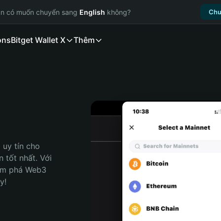
ạn có muốn chuyển sang
English
không?
Chu
ons
Bitget Wallet X
Thêm
uy tín cho 
 tốt nhất. Với 
ám phá Web3 
y!