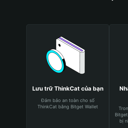
Lưu trữ ThinkCat của bạn
Nh
Đảm bảo an toàn cho số
ThinkCat bằng Bitget Wallet
Tro
Bitget
bị n