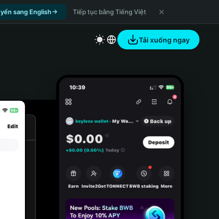
yển sang English
Tiếp tục bằng Tiếng Việt
Tải xuống ngay