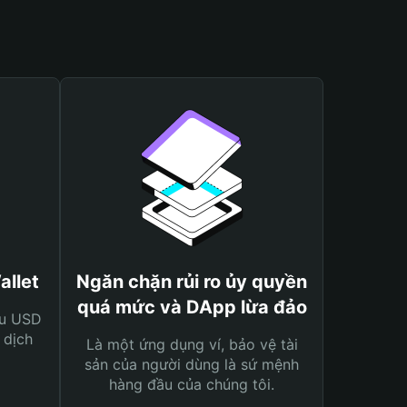
allet
Ngăn chặn rủi ro ủy quyền
quá mức và DApp lừa đảo
ệu USD
 dịch
Là một ứng dụng ví, bảo vệ tài
sản của người dùng là sứ mệnh
hàng đầu của chúng tôi.