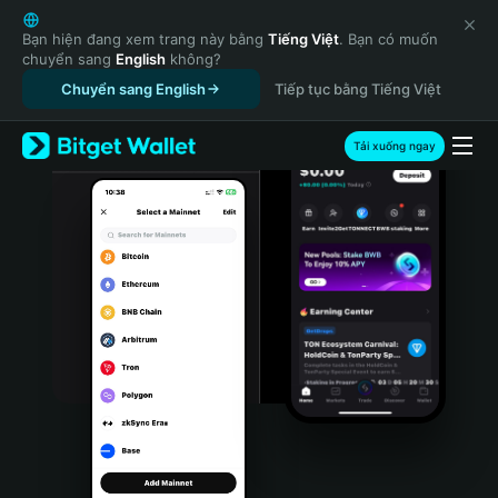
English
日本語
Bạn hiện đang xem trang này bằng
Tiếng Việt
. Bạn có muốn
chuyển sang
English
không?
Tiếng Việt
Chuyển sang English
Tiếp tục bằng Tiếng Việt
Русский
Español (Latinoamérica)
Türkçe
Tải xuống ngay
Italiano
Français
Deutsch
简体中文
繁體中文
Português (Portugal)
Bahasa Indonesia
ภาษาไทย
हिन्दी
বাংলা
Español
Português (Brasil)
Español (Argentina)