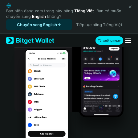
English
日本語
Bạn hiện đang xem trang này bằng
Tiếng Việt
. Bạn có muốn
chuyển sang
English
không?
Tiếng Việt
Chuyển sang English
Tiếp tục bằng Tiếng Việt
Русский
Español (Latinoamérica)
Türkçe
Tải xuống ngay
Italiano
Français
Deutsch
简体中文
繁體中文
Português (Portugal)
Bahasa Indonesia
ภาษาไทย
हिन्दी
বাংলা
Español
Português (Brasil)
Español (Argentina)