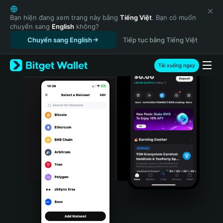
English
日本語
Bạn hiện đang xem trang này bằng
Tiếng Việt
. Bạn có muốn
chuyển sang
English
không?
Tiếng Việt
Chuyển sang English
Tiếp tục bằng Tiếng Việt
Русский
Español (Latinoamérica)
Türkçe
Tải xuống ngay
Italiano
Français
Deutsch
简体中文
繁體中文
Português (Portugal)
Bahasa Indonesia
ภาษาไทย
हिन्दी
বাংলা
Español
Português (Brasil)
Español (Argentina)