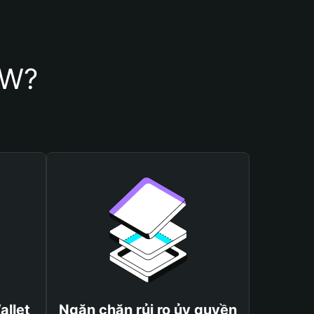
MW?
allet
Ngăn chặn rủi ro ủy quyền