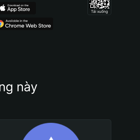
Tải xuống
ung này