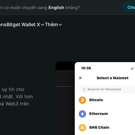
ạn có muốn chuyển sang
English
không?
Chu
ons
Bitget Wallet X
Thêm
uy tín cho 
 nhất. Với hơn 
há Web3 trên 