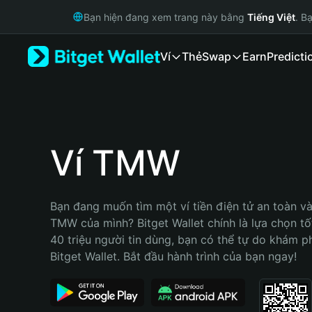
English
Bạn hiện đang xem trang này bằng
Tiếng Việt
. B
日本語
Tiếng Việt
Ví
Thẻ
Swap
Earn
Predicti
Русский
Español (Latinoamérica)
Türkçe
Italiano
Français
Deutsch
Ví TMW
简体中文
繁體中文
Português (Portugal)
Bạn đang muốn tìm một ví tiền điện tử an toàn và 
Bahasa Indonesia
TMW của mình? Bitget Wallet chính là lựa chọn tốt
ภาษาไทย
40 triệu người tin dùng, bạn có thể tự do khám p
हिन्दी
Bitget Wallet. Bắt đầu hành trình của bạn ngay!
বাংলা
Español
Português (Brasil)
Español (Argentina)