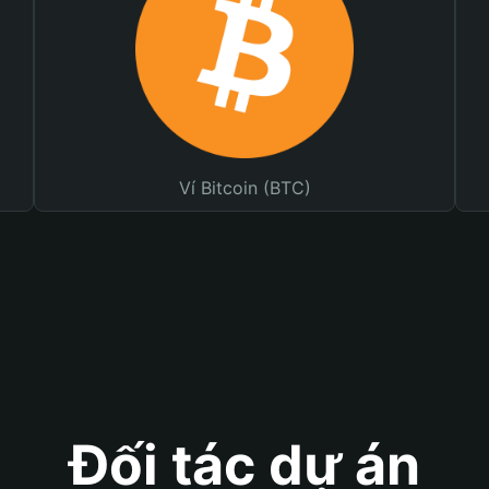
Ví Bitcoin (BTC)
Đối tác dự án