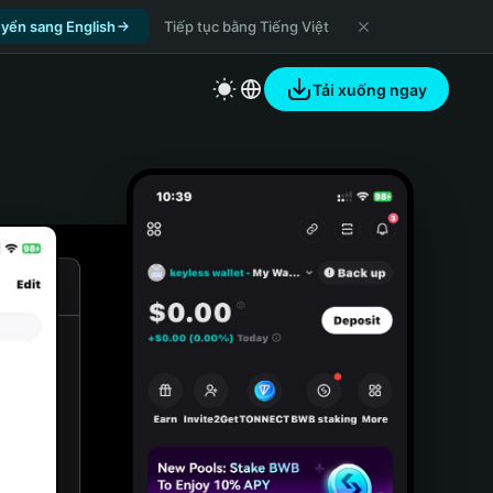
yển sang English
Tiếp tục bằng Tiếng Việt
Tải xuống ngay