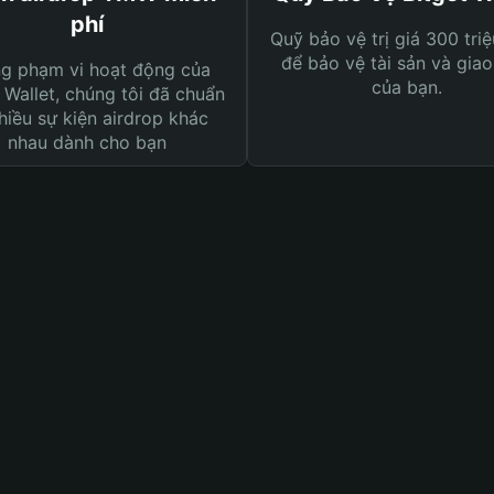
phí
Quỹ bảo vệ trị giá 300 tri
để bảo vệ tài sản và giao
ng phạm vi hoạt động của
của bạn.
 Wallet, chúng tôi đã chuẩn
hiều sự kiện airdrop khác
nhau dành cho bạn