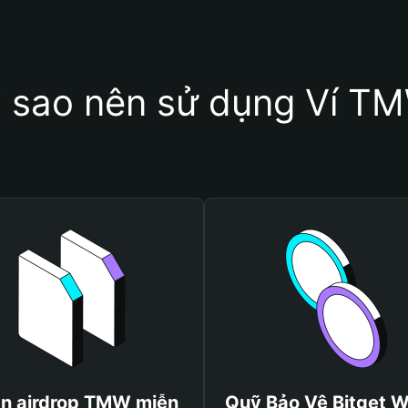
i sao nên sử dụng Ví T
n airdrop TMW miễn
Quỹ Bảo Vệ Bitget W