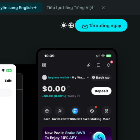
yển sang English
Tiếp tục bằng Tiếng Việt
Tải xuống ngay