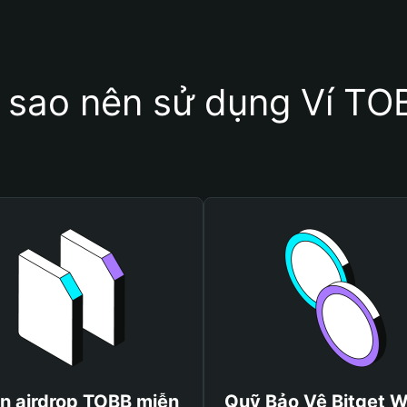
i sao nên sử dụng Ví TO
n airdrop TOBB miễn
Quỹ Bảo Vệ Bitget W