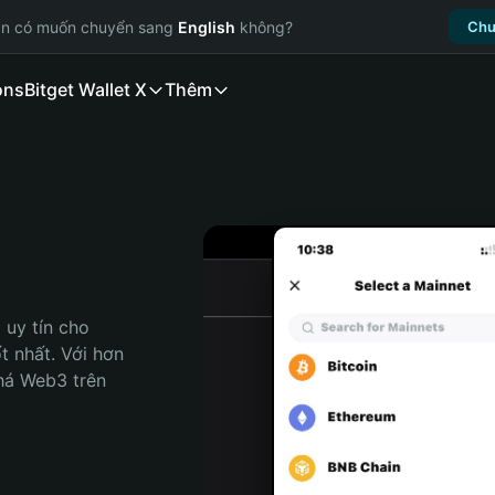
ạn có muốn chuyển sang
English
không?
Chu
ons
Bitget Wallet X
Thêm
uy tín cho 
 nhất. Với hơn 
há Web3 trên 