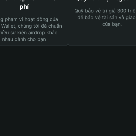
phí
Quỹ bảo vệ trị giá 300 tri
để bảo vệ tài sản và giao
ng phạm vi hoạt động của
của bạn.
 Wallet, chúng tôi đã chuẩn
hiều sự kiện airdrop khác
nhau dành cho bạn