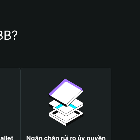
BB?
allet
Ngăn chặn rủi ro ủy quyền