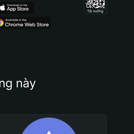
Tải xuống
ung này