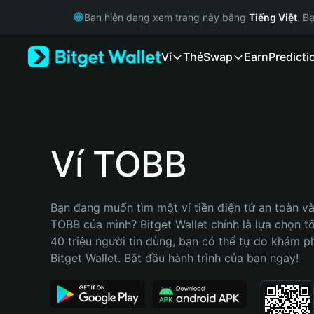
English
Bạn hiện đang xem trang này bằng
Tiếng Việt
. B
日本語
Tiếng Việt
Ví
Thẻ
Swap
Earn
Predicti
Русский
Español (Latinoamérica)
Türkçe
Italiano
Français
Deutsch
Ví TOBB
简体中文
繁體中文
Português (Portugal)
Bạn đang muốn tìm một ví tiền điện tử an toàn và 
Bahasa Indonesia
TOBB của mình? Bitget Wallet chính là lựa chọn tốt
ภาษาไทย
40 triệu người tin dùng, bạn có thể tự do khám p
हिन्दी
Bitget Wallet. Bắt đầu hành trình của bạn ngay!
বাংলা
Español
Português (Brasil)
Español (Argentina)