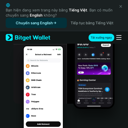
English
日本語
Bạn hiện đang xem trang này bằng
Tiếng Việt
. Bạn có muốn
chuyển sang
English
không?
Tiếng Việt
Chuyển sang English
Tiếp tục bằng Tiếng Việt
Русский
Español (Latinoamérica)
Türkçe
Tải xuống ngay
Italiano
Français
Deutsch
简体中文
繁體中文
Português (Portugal)
Bahasa Indonesia
ภาษาไทย
हिन्दी
বাংলা
Español
Português (Brasil)
Español (Argentina)