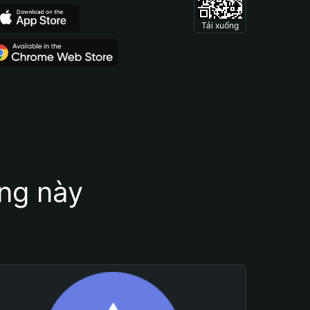
Tải xuống
ung này