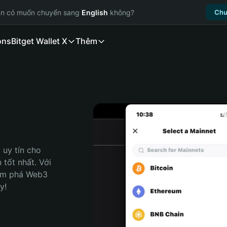
ạn có muốn chuyển sang
English
không?
Chu
ons
Bitget Wallet X
Thêm
uy tín cho 
tốt nhất. Với 
ám phá Web3 
y!