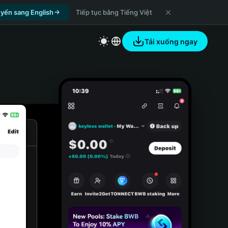
yển sang English
Tiếp tục bằng Tiếng Việt
Tải xuống ngay