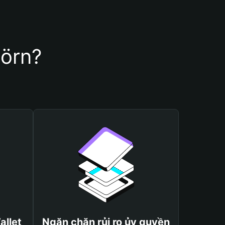
jörn?
allet
Ngăn chặn rủi ro ủy quyền