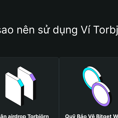
sao nên sử dụng Ví Torb
ận airdrop Torbjörn
Quỹ Bảo Vệ Bitget W