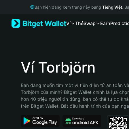
English
Bạn hiện đang xem trang này bằng
Tiếng Việt
. B
日本語
Tiếng Việt
Ví
Thẻ
Swap
Earn
Predicti
Русский
Español (Latinoamérica)
Türkçe
Italiano
Français
Deutsch
Ví Torbjörn
简体中文
繁體中文
Português (Portugal)
Bạn đang muốn tìm một ví tiền điện tử an toàn và 
Bahasa Indonesia
Torbjörn của mình? Bitget Wallet chính là lựa chọn 
ภาษาไทย
hơn 40 triệu người tin dùng, bạn có thể tự do kh
हिन्दी
trên Bitget Wallet. Bắt đầu hành trình của bạn nga
বাংলা
Español
Português (Brasil)
Español (Argentina)