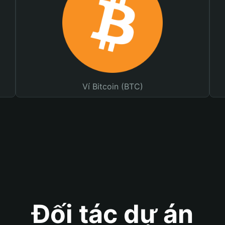
Ví Bitcoin (BTC)
Đối tác dự án