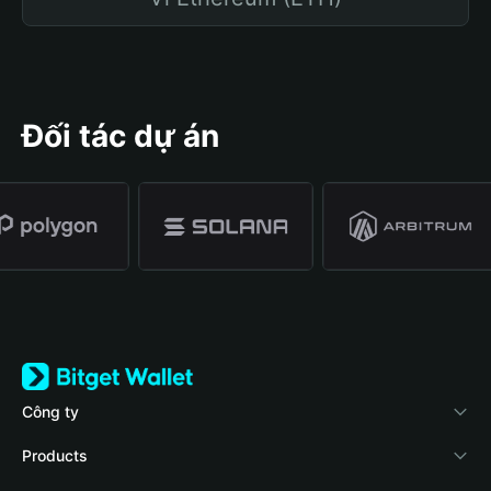
Đối tác dự án
Công ty
Về Bitget Wallet
Products