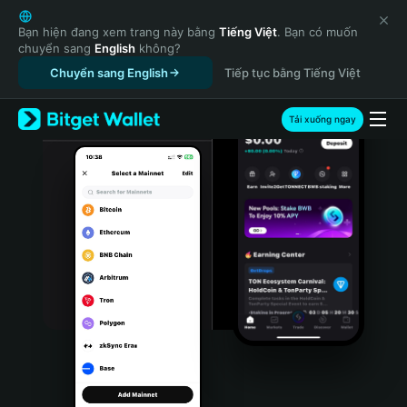
English
日本語
Bạn hiện đang xem trang này bằng
Tiếng Việt
. Bạn có muốn
chuyển sang
English
không?
Tiếng Việt
Chuyển sang English
Tiếp tục bằng Tiếng Việt
Русский
Español (Latinoamérica)
Türkçe
Tải xuống ngay
Italiano
Français
Deutsch
简体中文
繁體中文
Português (Portugal)
Bahasa Indonesia
ภาษาไทย
हिन्दी
বাংলা
Español
Português (Brasil)
Español (Argentina)