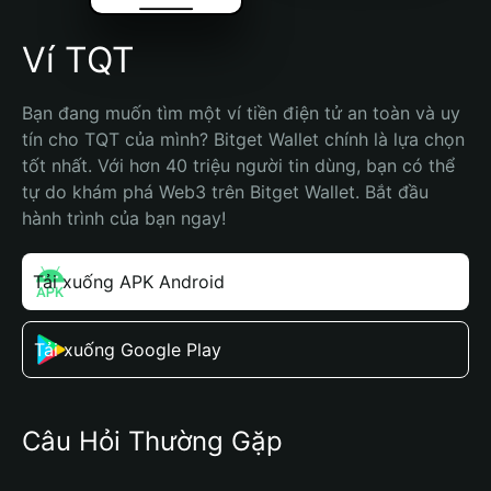
Ví TQT
Bạn đang muốn tìm một ví tiền điện tử an toàn và uy 
tín cho TQT của mình? Bitget Wallet chính là lựa chọn 
tốt nhất. Với hơn 40 triệu người tin dùng, bạn có thể 
tự do khám phá Web3 trên Bitget Wallet. Bắt đầu 
hành trình của bạn ngay!
Tải xuống APK Android
Tải xuống Google Play
Câu Hỏi Thường Gặp