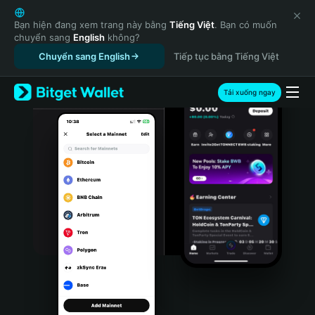
English
日本語
Bạn hiện đang xem trang này bằng
Tiếng Việt
. Bạn có muốn
chuyển sang
English
không?
Tiếng Việt
Chuyển sang English
Tiếp tục bằng Tiếng Việt
Русский
Español (Latinoamérica)
Türkçe
Tải xuống ngay
Italiano
Français
Deutsch
简体中文
繁體中文
Português (Portugal)
Bahasa Indonesia
ภาษาไทย
हिन्दी
বাংলা
Español
Português (Brasil)
Español (Argentina)