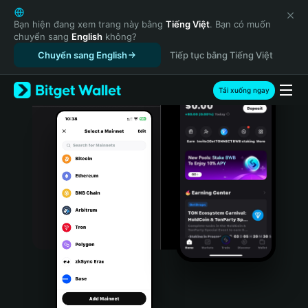
English
日本語
Bạn hiện đang xem trang này bằng
Tiếng Việt
. Bạn có muốn
chuyển sang
English
không?
Tiếng Việt
Chuyển sang English
Tiếp tục bằng Tiếng Việt
Русский
Español (Latinoamérica)
Türkçe
Tải xuống ngay
Italiano
Français
Deutsch
简体中文
繁體中文
Português (Portugal)
Bahasa Indonesia
ภาษาไทย
हिन्दी
বাংলা
Español
Português (Brasil)
Español (Argentina)