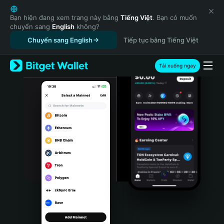
English
日本語
Bạn hiện đang xem trang này bằng
Tiếng Việt
. Bạn có muốn
chuyển sang
English
không?
Tiếng Việt
Chuyển sang English
Tiếp tục bằng Tiếng Việt
Русский
Español (Latinoamérica)
Türkçe
Tải xuống ngay
Italiano
Français
Deutsch
简体中文
繁體中文
Português (Portugal)
Bahasa Indonesia
ภาษาไทย
हिन्दी
বাংলা
Español
Português (Brasil)
Español (Argentina)