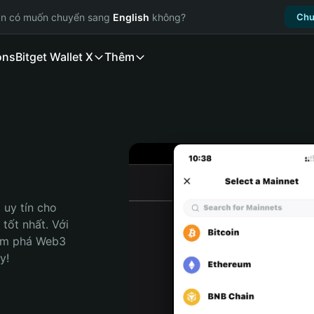
ạn có muốn chuyển sang
English
không?
Chu
ons
Bitget Wallet X
Thêm
uy tín cho 
tốt nhất. Với 
ám phá Web3 
y!