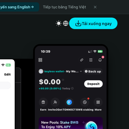
yển sang English
Tiếp tục bằng Tiếng Việt
Tải xuống ngay