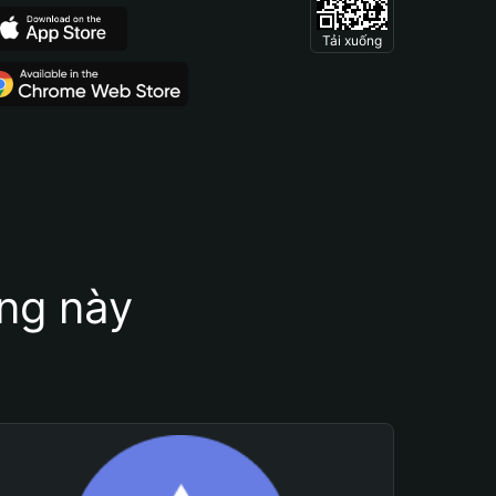
Tải xuống
ung này