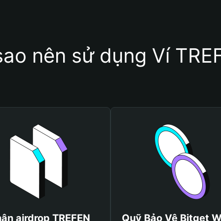
 sao nên sử dụng Ví TRE
ận airdrop TREFEN
Quỹ Bảo Vệ Bitget W