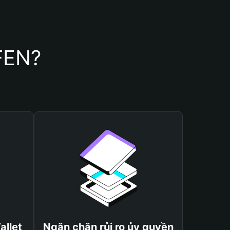
FEN?
allet
Ngăn chặn rủi ro ủy quyền