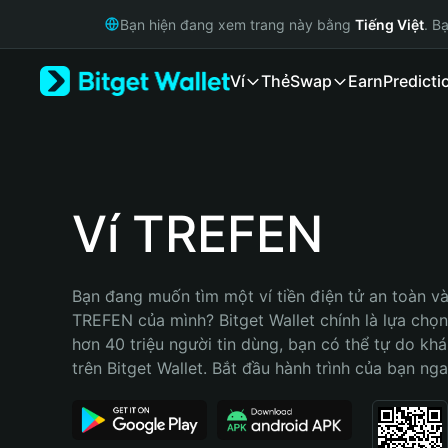
English
Bạn hiện đang xem trang này bằng
Tiếng Việt
. B
日本語
Tiếng Việt
Ví
Thẻ
Swap
Earn
Predicti
Русский
Español (Latinoamérica)
Türkçe
Italiano
Français
Deutsch
Ví TREFEN
简体中文
繁體中文
Português (Portugal)
Bạn đang muốn tìm một ví tiền điện tử an toàn và 
Bahasa Indonesia
TREFEN của mình? Bitget Wallet chính là lựa chọn 
ภาษาไทย
hơn 40 triệu người tin dùng, bạn có thể tự do kh
हिन्दी
trên Bitget Wallet. Bắt đầu hành trình của bạn nga
বাংলা
Español
Português (Brasil)
Español (Argentina)