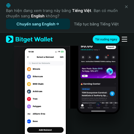
English
日本語
Bạn hiện đang xem trang này bằng
Tiếng Việt
. Bạn có muốn
chuyển sang
English
không?
Tiếng Việt
Chuyển sang English
Tiếp tục bằng Tiếng Việt
Русский
Español (Latinoamérica)
Türkçe
Tải xuống ngay
Italiano
Français
Deutsch
简体中文
繁體中文
Português (Portugal)
Bahasa Indonesia
ภาษาไทย
हिन्दी
বাংলা
Español
Português (Brasil)
Español (Argentina)