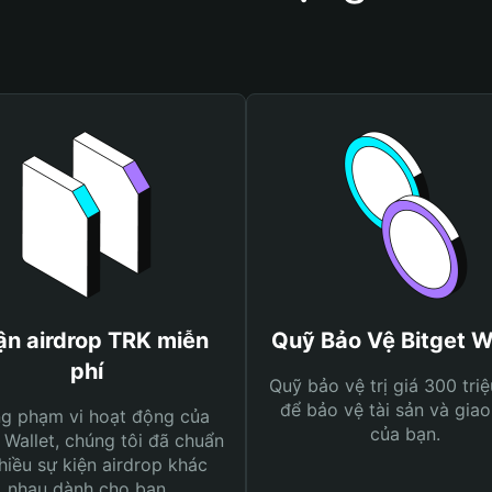
n airdrop TRK miễn
Quỹ Bảo Vệ Bitget W
phí
Quỹ bảo vệ trị giá 300 tri
để bảo vệ tài sản và giao
ng phạm vi hoạt động của
của bạn.
 Wallet, chúng tôi đã chuẩn
hiều sự kiện airdrop khác
nhau dành cho bạn