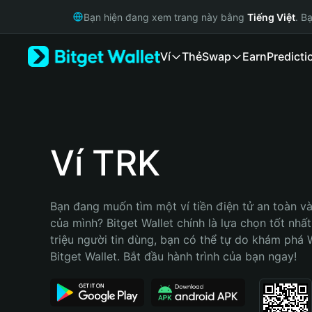
English
Bạn hiện đang xem trang này bằng
Tiếng Việt
. B
日本語
Tiếng Việt
Ví
Thẻ
Swap
Earn
Predicti
Русский
Español (Latinoamérica)
Türkçe
Italiano
Français
Deutsch
Ví TRK
简体中文
繁體中文
Português (Portugal)
Bạn đang muốn tìm một ví tiền điện tử an toàn và
Bahasa Indonesia
của mình? Bitget Wallet chính là lựa chọn tốt nhất
ภาษาไทย
triệu người tin dùng, bạn có thể tự do khám phá 
हिन्दी
Bitget Wallet. Bắt đầu hành trình của bạn ngay!
বাংলা
Español
Português (Brasil)
Español (Argentina)