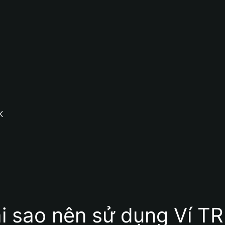
K
i sao nên sử dụng Ví T