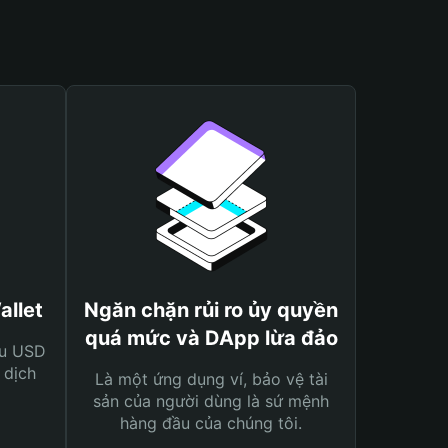
allet
Ngăn chặn rủi ro ủy quyền
quá mức và DApp lừa đảo
ệu USD
 dịch
Là một ứng dụng ví, bảo vệ tài
sản của người dùng là sứ mệnh
hàng đầu của chúng tôi.