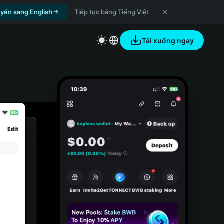
yển sang English
Tiếp tục bằng Tiếng Việt
Tải xuống ngay