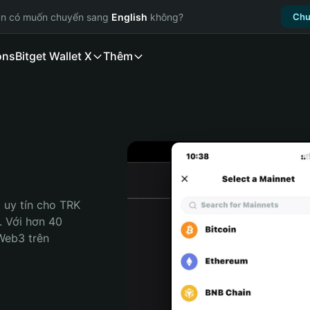
ạn có muốn chuyển sang
English
không?
Chu
ons
Bitget Wallet X
Thêm
 uy tín cho TRK 
. Với hơn 40 
Web3 trên 