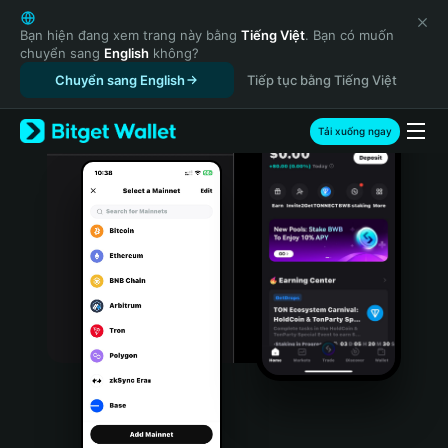
English
日本語
Bạn hiện đang xem trang này bằng
Tiếng Việt
. Bạn có muốn
chuyển sang
English
không?
Tiếng Việt
Chuyển sang English
Tiếp tục bằng Tiếng Việt
Русский
Español (Latinoamérica)
Türkçe
Tải xuống ngay
Italiano
Français
Deutsch
简体中文
繁體中文
Português (Portugal)
Bahasa Indonesia
ภาษาไทย
हिन्दी
বাংলা
Español
Português (Brasil)
Español (Argentina)