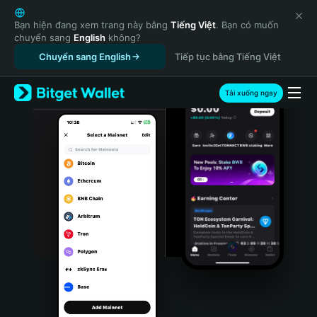
English
日本語
Bạn hiện đang xem trang này bằng
Tiếng Việt
. Bạn có muốn
chuyển sang
English
không?
Tiếng Việt
Chuyển sang English
Tiếp tục bằng Tiếng Việt
Русский
Español (Latinoamérica)
Türkçe
Tải xuống ngay
Italiano
Français
Deutsch
简体中文
繁體中文
Português (Portugal)
Bahasa Indonesia
ภาษาไทย
हिन्दी
বাংলা
Español
Português (Brasil)
Español (Argentina)