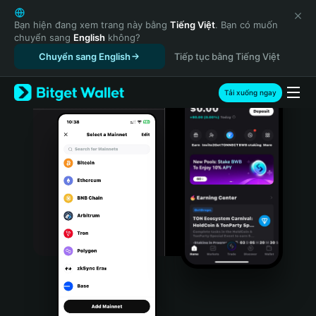
English
日本語
Bạn hiện đang xem trang này bằng
Tiếng Việt
. Bạn có muốn
chuyển sang
English
không?
Tiếng Việt
Chuyển sang English
Tiếp tục bằng Tiếng Việt
Русский
Español (Latinoamérica)
Türkçe
Tải xuống ngay
Italiano
Français
Deutsch
简体中文
繁體中文
Português (Portugal)
Bahasa Indonesia
ภาษาไทย
हिन्दी
বাংলা
Español
Português (Brasil)
Español (Argentina)