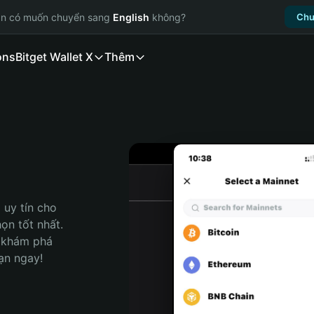
ạn có muốn chuyển sang
English
không?
Chu
ons
Bitget Wallet X
Thêm
uy tín cho 
n tốt nhất. 
 khám phá 
ạn ngay!