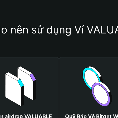
ao nên sử dụng Ví VAL
n airdrop VALUABLE
Quỹ Bảo Vệ Bitget W