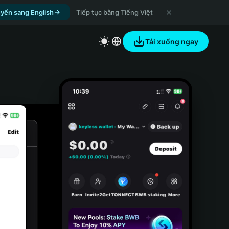
yển sang English
Tiếp tục bằng Tiếng Việt
Tải xuống ngay