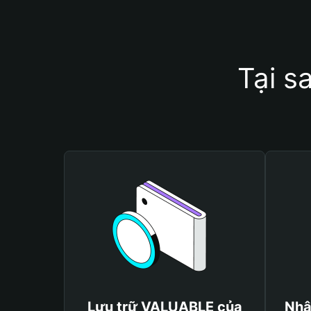
Tại s
Lưu trữ VALUABLE của
Nhậ