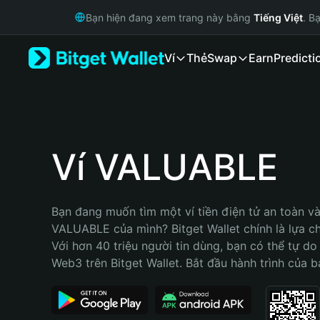
English
Bạn hiện đang xem trang này bằng
Tiếng Việt
. B
日本語
Tiếng Việt
Ví
Thẻ
Swap
Earn
Predicti
Русский
Español (Latinoamérica)
Türkçe
Italiano
Français
Deutsch
Ví VALUABLE
简体中文
繁體中文
Português (Portugal)
Bạn đang muốn tìm một ví tiền điện tử an toàn và 
Bahasa Indonesia
VALUABLE của mình? Bitget Wallet chính là lựa chọ
ภาษาไทย
Với hơn 40 triệu người tin dùng, bạn có thể tự do
हिन्दी
Web3 trên Bitget Wallet. Bắt đầu hành trình của b
বাংলা
Español
Português (Brasil)
Español (Argentina)