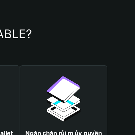
UABLE?
allet
Ngăn chặn rủi ro ủy quyền