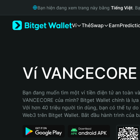
English
Bạn hiện đang xem trang này bằng
Tiếng Việt
. B
日本語
Tiếng Việt
Ví
Thẻ
Swap
Earn
Predicti
Русский
Español (Latinoamérica)
Türkçe
Italiano
Français
Deutsch
Ví VANCECORE
简体中文
繁體中文
Português (Portugal)
Bạn đang muốn tìm một ví tiền điện tử an toàn và 
Bahasa Indonesia
VANCECORE của mình? Bitget Wallet chính là lựa c
ภาษาไทย
Với hơn 40 triệu người tin dùng, bạn có thể tự do
हिन्दी
Web3 trên Bitget Wallet. Bắt đầu hành trình của b
বাংলা
Español
Português (Brasil)
Español (Argentina)