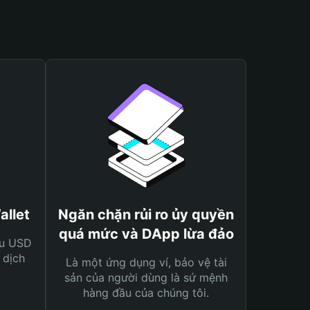
allet
Ngăn chặn rủi ro ủy quyền
quá mức và DApp lừa đảo
ệu USD
 dịch
Là một ứng dụng ví, bảo vệ tài
sản của người dùng là sứ mệnh
hàng đầu của chúng tôi.