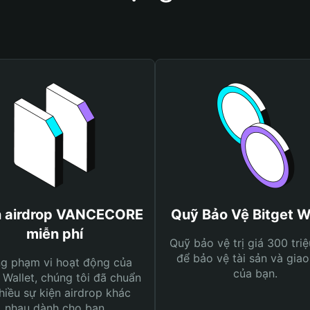
 airdrop VANCECORE
Quỹ Bảo Vệ Bitget W
miễn phí
Quỹ bảo vệ trị giá 300 tri
để bảo vệ tài sản và giao
ng phạm vi hoạt động của
của bạn.
 Wallet, chúng tôi đã chuẩn
hiều sự kiện airdrop khác
nhau dành cho bạn