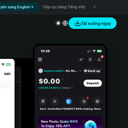
yển sang English
Tiếp tục bằng Tiếng Việt
Tải xuống ngay