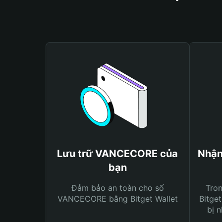
Lưu trữ VANCECORE của
Nhận
bạn
Đảm bảo an toàn cho số
Tro
VANCECORE bằng Bitget Wallet
Bitget
bị n