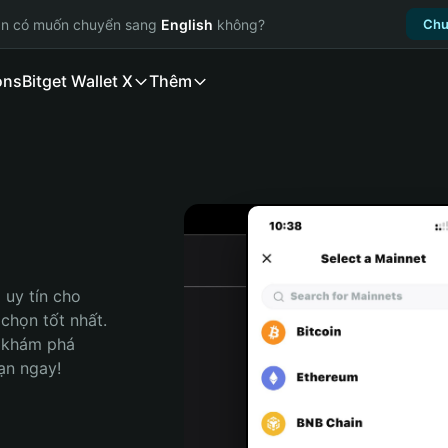
ạn có muốn chuyển sang
English
không?
Chu
ons
Bitget Wallet X
Thêm
uy tín cho 
họn tốt nhất. 
 khám phá 
ạn ngay!