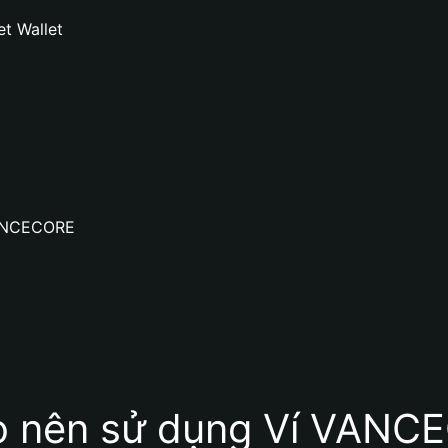
t Wallet
 VANCECORE
ao nên sử dụng Ví VANC