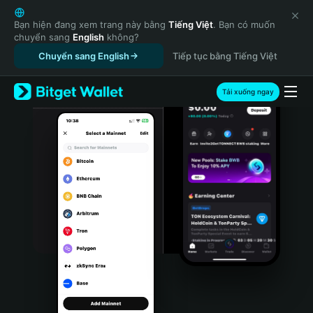
English
日本語
Bạn hiện đang xem trang này bằng
Tiếng Việt
. Bạn có muốn
chuyển sang
English
không?
Tiếng Việt
Chuyển sang English
Tiếp tục bằng Tiếng Việt
Русский
Español (Latinoamérica)
Türkçe
Tải xuống ngay
Italiano
Français
Deutsch
简体中文
繁體中文
Português (Portugal)
Bahasa Indonesia
ภาษาไทย
हिन्दी
বাংলা
Español
Português (Brasil)
Español (Argentina)