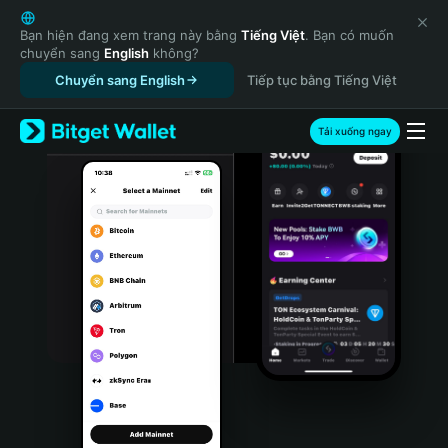
English
日本語
Bạn hiện đang xem trang này bằng
Tiếng Việt
. Bạn có muốn
chuyển sang
English
không?
Tiếng Việt
Chuyển sang English
Tiếp tục bằng Tiếng Việt
Русский
Español (Latinoamérica)
Türkçe
Tải xuống ngay
Italiano
Français
Deutsch
简体中文
繁體中文
Português (Portugal)
Bahasa Indonesia
ภาษาไทย
हिन्दी
বাংলা
Español
Português (Brasil)
Español (Argentina)