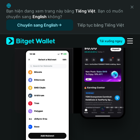
English
日本語
Bạn hiện đang xem trang này bằng
Tiếng Việt
. Bạn có muốn
chuyển sang
English
không?
Tiếng Việt
Chuyển sang English
Tiếp tục bằng Tiếng Việt
Русский
Español (Latinoamérica)
Türkçe
Tải xuống ngay
Italiano
Français
Deutsch
简体中文
繁體中文
Português (Portugal)
Bahasa Indonesia
ภาษาไทย
हिन्दी
বাংলা
Español
Português (Brasil)
Español (Argentina)